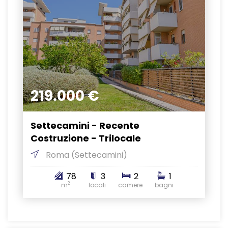
219.000 €
Settecamini - Recente
Costruzione - Trilocale
Roma
(Settecamini)
78
3
2
1
2
m
locali
camere
bagni