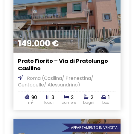
149.000 €
Prato Fiorito – Via di Pratolungo
Casilino
Roma
(Casilina/ Prenestina/
Centocelle/ Alessandrino)
90
3
2
2
1
2
m
locali
camere
bagni
box
APPARTAMENTO IN VENDITA