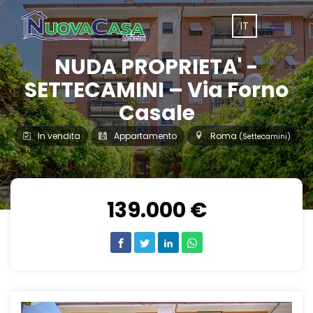
IT
Toggle
navigat
NUDA PROPRIETA' -
SETTECAMINI – Via Forno
Casale
In vendita
Appartamento
Roma
(Settecamini)
139.000 €
Previous
Next