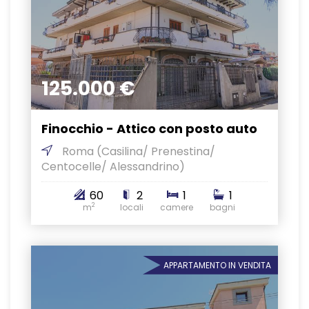
125.000 €
Finocchio - Attico con posto auto
Roma
(Casilina/ Prenestina/
Centocelle/ Alessandrino)
60
2
1
1
2
m
locali
camere
bagni
APPARTAMENTO IN VENDITA